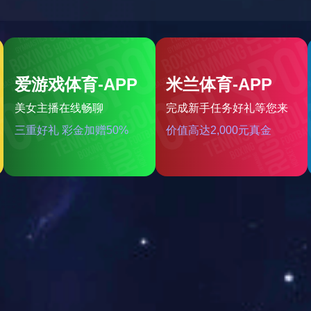
组合秤包装机组
MC5000B组合秤包装机组
MC5000D组合秤包
自动液体包装机
液体包装机厂家