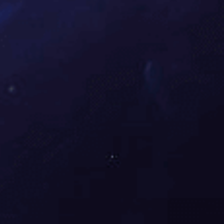
微信咨询
返回顶部