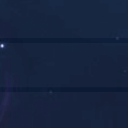
稳定生产，提高产能。
点击次数：
844
发布时间：2025-04-26 14:12:4
更新时间：2025-12-30 16:44:5
咨询热