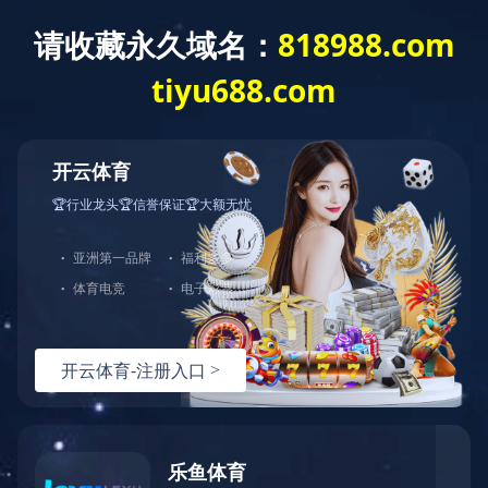
全部分类
华体会（中国）
产
主页
>
TAG标签
> 自动开箱机
立式包装机组
→
给袋包装机组
→
重袋包装机组
→
多列包装机组
→
华体会·官方版网站登录入