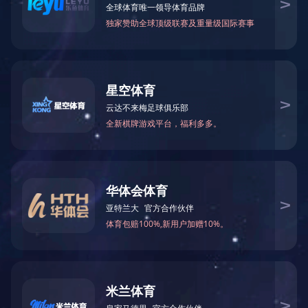
口
自动灌装机组
→
→
自动流水线组
→
成套设备
→
行业包装方案
→
服务热线：
13902302343
新闻推荐